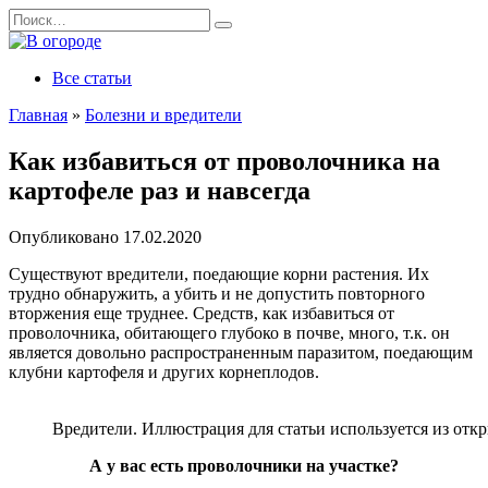
Перейти
Search
к
for:
содержанию
Все статьи
Главная
»
Болезни и вредители
Как избавиться от проволочника на
картофеле раз и навсегда
Опубликовано
17.02.2020
Существуют вредители, поедающие корни растения. Их
трудно обнаружить, а убить и не допустить повторного
вторжения еще труднее. Средств, как избавиться от
проволочника, обитающего глубоко в почве, много, т.к. он
является довольно распространенным паразитом, поедающим
клубни картофеля и других корнеплодов.
Вредители. Иллюстрация для статьи используется из отк
А у вас есть проволочники на участке?