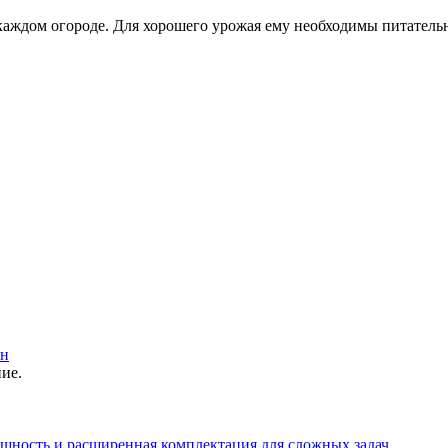
аждом огороде. Для хорошего урожая ему необходимы питательны
он
ние.
щность и расширенная комплектация для сложных задач