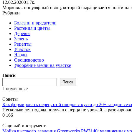
12.02.2020
0
1.7к.
Морковь - популярный овощ, который выращивается почти на к
Рубрики
Болезни и вредители
Растения и цветы
Деревья
Зелень
Рецепты
Участок
Ягоды
Овощеводство
Удобрение земли на участке
Поиск
Поиск
Популярные
Советы
Как формировать перец: от 6 плодов с куста до 20+ за один сез
Несколько лет подряд получал с перца не урожай, а разочарова
0
166
Садовый инструмент
Мойка высокого давления Greenworks PW3140: увеличенная мо