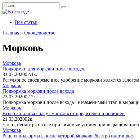
Перейти
Search
к
for:
содержанию
Все статьи
Главная
»
Овощеводство
Морковь
Морковь
Подкормки для моркови после всходов
31.03.2020
0
2.1к.
Регулярное своевременное удобрение моркови является залогом
Морковь
Подкормка моркови после всхода
23.03.2020
0
2.2к.
Подкормка моркови после всхода - незаменимый этап в выращ
Морковь
Всего 2 полива спасут морковь от вредителей и болезней
21.03.2020
0
2к.
Часто, несмотря на все прилагаемые усилия при выращивании м
Морковь
Рецепт подкормки, после которой морковь быстро идет в рост