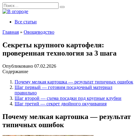
Перейти
Search
к
for:
содержанию
Все статьи
Главная
»
Овощеводство
Секреты крупного картофеля:
проверенная технология за 3 шага
Опубликовано
07.02.2026
Содержание
Почему мелкая картошка — результат типичных ошибок
Шаг первый — готовим посадочный материал
правильно
Шаг второй — схема посадки под крупные клубни
Шаг третий — секрет двойного окучивания
Почему мелкая картошка — результат
типичных ошибок