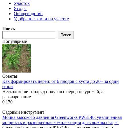
Участок
Ягоды
Овощеводство
Удобрение земли на участке
Поиск
Поиск
Популярные
Советы
Как формировать перец: от 6 плодов с куста до 20+ за один
сезон
Несколько лет подряд получал с перца не урожай, а
разочарование.
0
170
Садовый инструмент
Мойка высокого давления Greenworks PW3140: увеличенная
мощность и расширенная комплектация для сложных задач
Greenworks представляет PW3140 — производительную