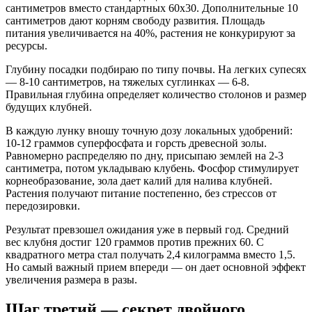
сантиметров вместо стандартных 60х30. Дополнительные 10
сантиметров дают корням свободу развития. Площадь
питания увеличивается на 40%, растения не конкурируют за
ресурсы.
Глубину посадки подбираю по типу почвы. На легких супесях
— 8-10 сантиметров, на тяжелых суглинках — 6-8.
Правильная глубина определяет количество столонов и размер
будущих клубней.
В каждую лунку вношу точную дозу локальных удобрений:
10-12 граммов суперфосфата и горсть древесной золы.
Равномерно распределяю по дну, присыпаю землей на 2-3
сантиметра, потом укладываю клубень. Фосфор стимулирует
корнеобразование, зола дает калий для налива клубней.
Растения получают питание постепенно, без стрессов от
передозировки.
Результат превзошел ожидания уже в первый год. Средний
вес клубня достиг 120 граммов против прежних 60. С
квадратного метра стал получать 2,4 килограмма вместо 1,5.
Но самый важный прием впереди — он дает основной эффект
увеличения размера в разы.
Шаг третий — секрет двойного