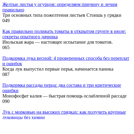
Желтые листья у огурцов: определяем причину и лечим
правильно
Три основных типа пожелтения листьев Стоишь у грядки
0
49
Как правильно поливать томаты в открытом грунте в июле:
секреты опытного дачника
Июльская жара — настоящее испытание для томатов.
0
65
Подкормка лука весной: 4 проверенных способа без переплат
и ошибок
Когда лук выпустил первые перья, начинается паника
0
87
Подкормка рассады перца: два состава и три критические
ошибки
Монофосфат калия — быстрая помощь ослабленной рассаде
0
90
Лук с морковью на высоких грядках: как получить крупные
луковицы без химии
Три критические ошибки при выращивании лука Мелкий
0
86