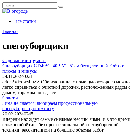
Перейти
Search
к
for:
содержанию
Все статьи
Главная
снегоуборщики
Садовый инструмент
Снегоуборщик GD40ST 40В VT 51см бесщеточный. Обзор:
плюсы и минусы
24.11.2024
0
221
erid: 2VtzqwsFuZZ Оборудование, с помощью которого можно
легко справиться с очисткой дорожек, расположенных рядом с
домом, гаражом или дачей.
Советы
Зима не сдается: выбираем профессиональную
снегоуборочную технику
20.02.2024
0
245
Впереди нас ждут самые снежные месяцы зимы, и в это время
сложно обойтись без профессиональной снегоуборочной
техники, рассчитанной на большие объемы работ