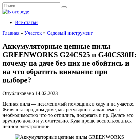
Перейти
Search
к
for:
содержанию
Все статьи
Главная
»
Участок
»
Садовый инструмент
Аккумуляторные цепные пилы
GREENWORKS G24CS25 и G40CS30II:
почему на даче без них не обойтись и
на что обратить внимание при
выборе?
Опубликовано
14.02.2023
Цепная пила — незаменимый помощник в саду и на участке.
Живя в загородном доме, мы регулярно сталкиваемся с
необходимостью что-то отпилить, подрезать и пр. Делать это
вручную долго и утомительно. Куда проще воспользоваться
цепной электропилой