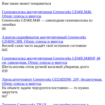
Вам также может понравиться
Газонокосилка аккумуляторная Greenworks GD40LM48.
Обзор: плюсы и минусы
Greenworks GD40LM48 — самоходная газонокосилка из
линейки
0
9
Аэратор-скарификатор аккумуляторный Greenworks
GD40SC38II. Обзор: плюсы и минусы
Весной газон часто выдаёт своё истинное состояние
0
45
Газонокосилка аккумуляторная Greenworks GD40LM48SP, 48
см, самоходная. Обзор: плюсы и минусы
Шесть-восемь соток ручной косилкой убираешь долго
0
39
Дрель-шуруповерт Greenworks GD24DD90, 24V, бесщеточная.
Обзор: плюсы и минусы
На объекте задачи чередуются постоянно — то нужно
закрутить
0
47
Триммер Greenworks TB13L — для профессионалов и