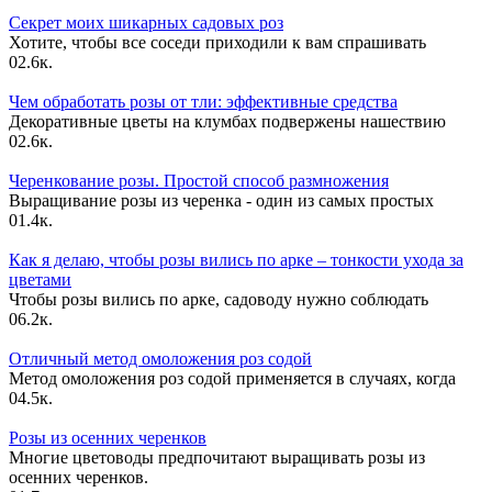
Секрет моих шикарных садовых роз
Хотите, чтобы все соседи приходили к вам спрашивать
0
2.6к.
Чем обработать розы от тли: эффективные средства
Декоративные цветы на клумбах подвержены нашествию
0
2.6к.
Черенкование розы. Простой способ размножения
Выращивание розы из черенка - один из самых простых
0
1.4к.
Как я делаю, чтобы розы вились по арке – тонкости ухода за
цветами
Чтобы розы вились по арке, садоводу нужно соблюдать
0
6.2к.
Отличный метод омоложения роз содой
Метод омоложения роз содой применяется в случаях, когда
0
4.5к.
Розы из осенних черенков
Многие цветоводы предпочитают выращивать розы из
осенних черенков.