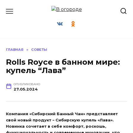
Перейти
к
содержанию
ГЛАВНАЯ
»
СОВЕТЫ
Rolls Royce в банном мире:
купель “Лава”
ОПУБЛИКОВАНО
27.05.2024
Компания «Сибирский Банный Чан» представляет
свой новый продукт – Сибирскую купель «Лава».
Новинка сочетает в себе комфорт, роскошь,
функциональность и современные инновации, что