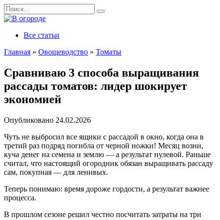
Перейти
Search
к
for:
содержанию
Все статьи
Главная
»
Овощеводство
»
Томаты
Сравниваю 3 способа выращивания
рассады томатов: лидер шокирует
экономией
Опубликовано
24.02.2026
Чуть не выбросил все ящики с рассадой в окно, когда она в
третий раз подряд погибла от черной ножки! Месяц возни,
куча денег на семена и землю — а результат нулевой. Раньше
считал, что настоящий огородник обязан выращивать рассаду
сам, покупная — для ленивых.
Теперь понимаю: время дороже гордости, а результат важнее
процесса.
В прошлом сезоне решил честно посчитать затраты на три