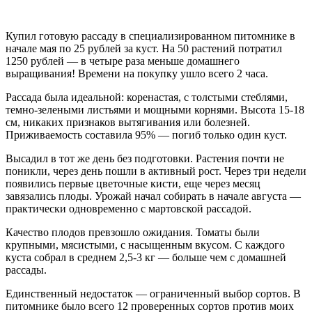
Купил готовую рассаду в специализированном питомнике в
начале мая по 25 рублей за куст. На 50 растений потратил
1250 рублей — в четыре раза меньше домашнего
выращивания! Времени на покупку ушло всего 2 часа.
Рассада была идеальной: коренастая, с толстыми стеблями,
темно-зелеными листьями и мощными корнями. Высота 15-18
см, никаких признаков вытягивания или болезней.
Приживаемость составила 95% — погиб только один куст.
Высадил в тот же день без подготовки. Растения почти не
поникли, через день пошли в активный рост. Через три недели
появились первые цветочные кисти, еще через месяц
завязались плоды. Урожай начал собирать в начале августа —
практически одновременно с мартовской рассадой.
Качество плодов превзошло ожидания. Томаты были
крупными, мясистыми, с насыщенным вкусом. С каждого
куста собрал в среднем 2,5-3 кг — больше чем с домашней
рассады.
Единственный недостаток — ограниченный выбор сортов. В
питомнике было всего 12 проверенных сортов против моих