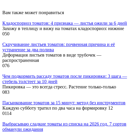
Вам также может понравиться
Кладоспориоз томатов: 4 признака — листья ожили за 6 дней
Захожу в теплицу и вижу на томатах кладоспориоз: нижние
0
50
Скручивание листьев томатов: почвенная причина и её
устранение за два полива
Деформация листьев томатов в виде трубочек —
распространенная
0
76
Чем подкормить рассаду томатов после пикировки: 3 шага —
стебель толстеет за 10 дней
Пикировка — это всегда стресс. Растение только-только
0
83
Пасынкование томатов за 15 минут: метод без инструментов
Каждую субботу тратил по два часа на формировку 12
0
114
Выбрасываю сладкие томаты из списка на 2026 год. 7 сортов
обманули ожидания