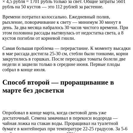
× 4,5 рубля = 1701 рубль только за свет. Общие затраты 5601
рубль на 50 кустов — это 112 рублей за растение.
Времени потратил колоссально. Ежедневный полив,
рыхление, поворачивание к свету — минимум 30 минут в
день. За два месяца набралось 30 часов чистого времени. При
этом половина рассады вытянулась от недостатка света, а 8
кустов погибли от корневой гнили.
Самая большая проблема — перерастание. К моменту высадки
в мае рассада достигла 25-30 см, стебли были тонкими, корни
закрутились в горшках. После пересадки томаты болели две
недели и зацвели только в середине июня. Первые плоды
собрал в конце июля.
Способ второй — проращивание в
марте без досветки
Опробовал в конце марта, когда световой день уже
достаточный. Семена замачивал в перекиси водорода —
чайная ложка на стакан воды. Проращивал на туалетной
бумаге в контейнерах при температуре 22-25 градусов. За 5-6