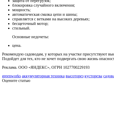
защита от перегрузок;
блокировка случайного включения;
мощность;
автоматическая смазка цепи и шины;
справляется с ветками на высоких деревьях;
бесщеточный мотор;
стильный.
Основные недочеты:
цена.
Рекомендую садоводам, у которых на участке присутствуют выс
Подойдет для тех, кто не хочет подвергать свою жизнь опаснос
Реклама. ООО «ЯНДЕКС», ОГРН 1027700229193
greenworks
аккумуляторная техника
высоторез
кусторезы
садов
Оцените статью