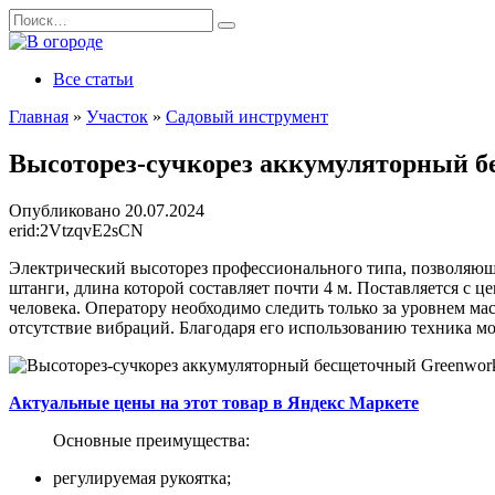
Перейти
Search
к
for:
содержанию
Все статьи
Главная
»
Участок
»
Садовый инструмент
Высоторез-сучкорез аккумуляторный б
Опубликовано
20.07.2024
erid:2VtzqvE2sCN
Электрический высоторез профессионального типа, позволяющий
штанги, длина которой составляет почти 4 м. Поставляется с 
человека. Оператору необходимо следить только за уровнем м
отсутствие вибраций. Благодаря его использованию техника мо
Актуальные цены на этот товар в Яндекс Маркете
Основные преимущества:
регулируемая рукоятка;