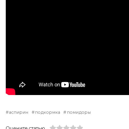
аспирин
подкормка
помидоры
Оцените статью