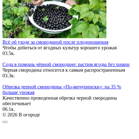
Всё об уходе за смородиной после плодоношения
Чтобы добиться от ягодных культур хорошего урожая
0
3.5к.
Сода в помощь чёрной смородине: растим ягоды без химии
Черная смородина относится к самым распространенным
0
3.3к.
Обрезка черной смородины «По-мичурински»: на 35 %
больше урожая
Качественно проведенная обрезка черной смородины
обеспечивает
0
6.1к.
© 2026 В огороде