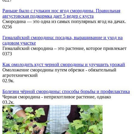
Раньше было с гулькин нос ягод смородины. Правильная
августовская подкормка дает 5 ведер с куста
Смородина — это одна из самых популярных ягод на дачах.
0
256
Гималайский смородина: посадка, выращивание и уход на
садовом участке
Гималайский смородина – это растение, которое привлекает
0
373
Как омолодить куст черной смородины и улучшить урожай
Омоложение смородины путем обрезки - обязательный
агротехнический
0
2.9к.
Болезни чёрной смородины: способы борьбы и профилактика
Черная смородина - неприхотливое растение, однако
0
3.2к.