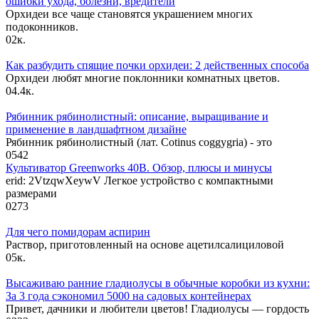
ошибки ухода, болезни, вредители
Орхидеи все чаще становятся украшением многих
подоконников.
0
2к.
Как разбудить спящие почки орхидеи: 2 действенных способа
Орхидеи любят многие поклонники комнатных цветов.
0
4.4к.
Рябинник рябинолистный: описание, выращивание и
применение в ландшафтном дизайне
Рябинник рябинолистный (лат. Cotinus coggygria) - это
0
542
Культиватор Greenworks 40В. Обзор, плюсы и минусы
erid: 2VtzqwXeywV Легкое устройство с компактными
размерами
0
273
Для чего помидорам аспирин
Раствор, приготовленный на основе ацетилсалициловой
0
5к.
Высаживаю ранние гладиолусы в обычные коробки из кухни:
За 3 года сэкономил 5000 на садовых контейнерах
Привет, дачники и любители цветов! Гладиолусы — гордость