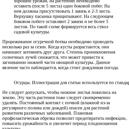
хороший урожай, на растениях необходимо
оставить (после 5 листа) один боковой побег. На
нем должны присутствовать 1 завязь и 2-3 листа.
Верхушку пасынка прищипывают. На следующем
боковом побеге оставляют 2 завязи и не более 5
листов. По такой схеме формируется весь ствол
садовой культуры.
Прореживание огуречной ботвы необходимо проводить
несколько раз за сезон. Когда кусты разрастаются, они
начинают затемнять друг друга. Степень проникновения
солнечных лучей снижается, что может привести к
загниванию нижней части овощной культуры. Данное
явление часто наблюдается, когда стоит дождливая погода.
Огурцы. Иллюстрация для статьи используется по станда
Не следует допускать, чтобы нижние листья ложились на
землю. Эту часть растения тоже следует своевременно
удалять. Постоянный контакт с почвой (влажной из-за
регулярного полива или дождей) опасен для растений
развитием различных заболеваний. Плановая
профилактическая обрезка позволит предотвратить инфекции,
повысить урожайность и увеличит период плодоношения
культуры.