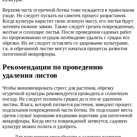
Верхняя часть огуречной ботвы тоже нуждается в правильном
уходе. Не следует пускать на самотек процесс разрастания.
Когда культура нарастит свою зеленую массу, его листья будут
затенять нижние завязи. Также следует срезать поврежденные,
желтые и сохнущие листья. После проведения садовых работ
по прореживанию огурцов необходимо удалить с грядки все
обрезки. Их не следует оставлять со здоровыми культурами,
т.к. в обрезанной листве могут начаться процессы развития
патогенной микрофлоры.
Рекомендации по проведению
удаления листов
Чтобы минимизировать стресс для растения, обрезку
огуречной культуры рекомендуется проводить в солнечную
погоду. Не следует поливать грядки до и после удаления
листвы. Влага, которой питаются растения, замедлит процесс
подсыхания поврежденной части ботвы. Не подсохшие места
срезов служат хорошими входными воротами для патогенной
микрофлоры. Когда места повреждений затянутся, садовую
культуру можно полить и удобрить.
Для повышения урожайности у садового растения