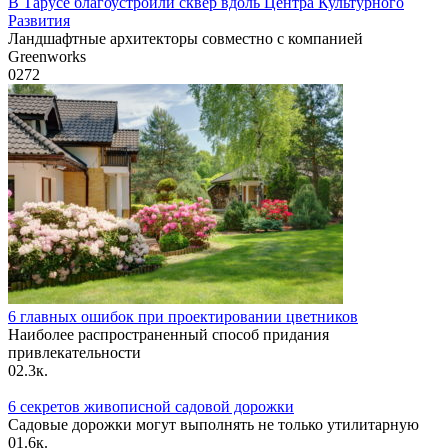
В Тарусе благоустроили сквер вдоль Центра Культурного
Развития
Ландшафтные архитекторы совместно с компанией
Greenworks
0
272
6 главных ошибок при проектировании цветников
Наиболее распространенный способ придания
привлекательности
0
2.3к.
6 секретов живописной садовой дорожки
Садовые дорожки могут выполнять не только утилитарную
0
1.6к.