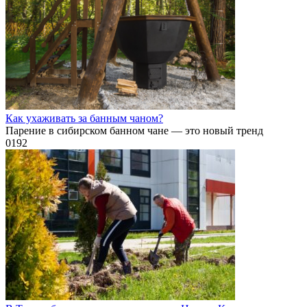
Как ухаживать за банным чаном?
Парение в сибирском банном чане — это новый тренд
0
192