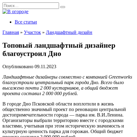
Перейти
Search
к
for:
содержанию
Все статьи
Главная
»
Участок
»
Ландшафтный дизайн
Топовый ландшафтный дизайнер
благоустроил Дно
Опубликовано
09.11.2023
Ландшафтные дизайнеры совместно с компанией Greenworks
благоустроили центральный парк города Дно. Всего было
высажено почти 2 000 кустарников, а общий бюджет
проекта составил 2 000 000 рублей.
В городе Дно Псковской области воплотили в жизнь
общественно значимый проект по реновации центральной
достопримечательности города — парка им. В.И.Ленина.
Организаторы выбрали территорию вместе с городскими
властями, учитывая при этом историческую значимость и
культурную ценность парка для горожан. Общий бюджет
проекта составил 2 000 000 рублей.